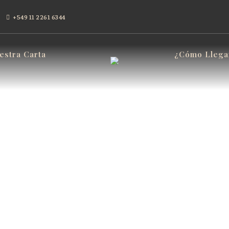
|
+549 11 2261 6344
estra Carta
¿Cómo Llega